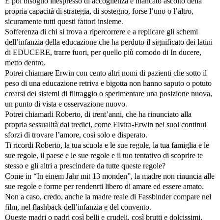
E poi bisogno inespresso di accoglienza e mancato ascolto della
propria capacità di strategia, di sostegno, forse l’uno o l’altro,
sicuramente tutti questi fattori insieme.
Sofferenza di chi si trova a ripercorrere e a replicare gli schemi
dell’infanzia della educazione che ha perduto il significato dei latini
di EDUCERE, trarre fuori, per quello più comodo di In ducere,
metto dentro.
Potrei chiamare Erwin con cento altri nomi di pazienti che sotto il
peso di una educazione retriva e bigotta non hanno saputo o potuto
crearsi dei sistemi di filtraggio o sperimentare una posizione nuova,
un punto di vista e osservazione nuovo.
Potrei chiamarli Roberto, di trent’anni, che ha rinunciato alla
propria sessualità dai tredici, come Elvira-Erwin nei suoi continui
sforzi di trovare l’amore, così solo e disperato.
Ti ricordi Roberto, la tua scuola e le sue regole, la tua famiglia e le
sue regole, il paese e le sue regole e il tuo tentativo di scoprire te
stesso e gli altri a prescindere da tutte queste regole?
Come in “In einem Jahr mit 13 monden”, la madre non rinuncia alle
sue regole e forme per rendenrti libero di amare ed essere amato.
Non a caso, credo, anche la madre reale di Fassbinder compare nel
film, nel flashback dell’infanzia e del convento.
Queste madri o padri così belli e crudeli, così brutti e dolcissimi,