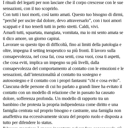
I rituali del legarti per non lasciare che il corpo crescesse con le sue
sensazioni, con il tuo scoprirlo.
Con tutti i tuoi morti, così tanto amati. Questo tuo bisogno di dirmi,
“perchè per uscire dal dolore, devo attraversarlo”, con i tuoi amori
scappati e il tuo tenerli tutti in petto stretti. Caldi, vivi.
Amarli tutti, squartata, mangiata, vomitata, ma io mi sento amata se
ti dico amore, un giorno capirai.
Lavorare su questo tipo di difficoltà, fino ai limiti della patologia e
oltre, impegna il setting terapeutico su più fronti. Il lavoro sulla
consapevolezza, nel cosa fai, cosa senti, cosa vuoi, cosa ti aspetti,
che cosa eviti, implica un impegno su più livelli, dalla
consapevolezza del comportamento al contatto con le emozioni e le
sensazioni, dall’intenzionalità al contatto tra sostegno e
autosostegno e il contatto con i propri fantasmi “chi e cosa evito”.
Ciascuna delle persone di cui ho parlato a grandi linee ha evitato il
contatto con un modello di relazione che in passato ha causato
dolore, sofferenza profonda. Un modello di rapporto tra un
bambino che protesta la propria indipendenza come diritto e una
famiglia centrata sul proprio bisogno e castrante, una famiglia non
anaffettiva ma eccessivamente sicura del proprio ruolo e disposta a
tutto per difendere lo status.