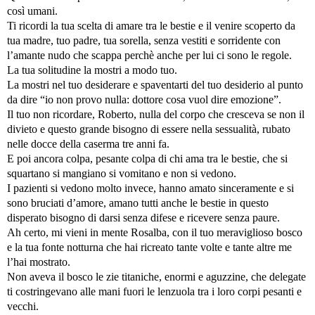
così umani.
Ti ricordi la tua scelta di amare tra le bestie e il venire scoperto da
tua madre, tuo padre, tua sorella, senza vestiti e sorridente con
l’amante nudo che scappa perchè anche per lui ci sono le regole.
La tua solitudine la mostri a modo tuo.
La mostri nel tuo desiderare e spaventarti del tuo desiderio al punto
da dire “io non provo nulla: dottore cosa vuol dire emozione”.
Il tuo non ricordare, Roberto, nulla del corpo che cresceva se non il
divieto e questo grande bisogno di essere nella sessualità, rubato
nelle docce della caserma tre anni fa.
E poi ancora colpa, pesante colpa di chi ama tra le bestie, che si
squartano si mangiano si vomitano e non si vedono.
I pazienti si vedono molto invece, hanno amato sinceramente e si
sono bruciati d’amore, amano tutti anche le bestie in questo
disperato bisogno di darsi senza difese e ricevere senza paure.
Ah certo, mi vieni in mente Rosalba, con il tuo meraviglioso bosco
e la tua fonte notturna che hai ricreato tante volte e tante altre me
l’hai mostrato.
Non aveva il bosco le zie titaniche, enormi e aguzzine, che delegate
ti costringevano alle mani fuori le lenzuola tra i loro corpi pesanti e
vecchi.