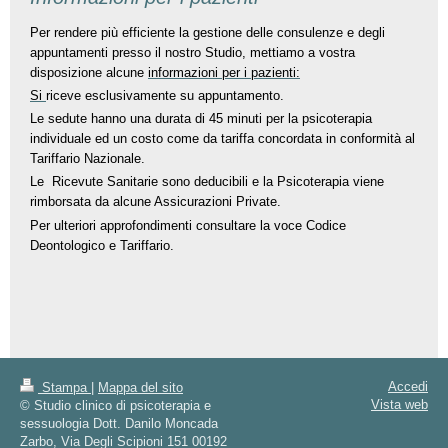
Per rendere più efficiente la gestione delle consulenze e degli
appuntamenti presso il nostro Studio, mettiamo a vostra
disposizione alcune
informazioni per i pazienti:
Si
riceve esclusivamente su appuntamento.
Le sedute hanno una durata di 45 minuti per la psicoterapia
individuale ed un costo come da tariffa concordata in conformità al
Tariffario Nazionale.
Le Ricevute Sanitarie sono deducibili e la Psicoterapia viene
rimborsata da alcune Assicurazioni Private.
Per ulteriori approfondimenti consultare la voce Codice
Deontologico e Tariffario.
Accedi
Stampa
|
Mappa del sito
Vista web
© Studio clinico di psicoterapia e
sessuologia Dott. Danilo Moncada
Zarbo, Via Degli Scipioni 151 00192