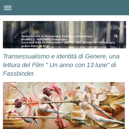
Studio Clinico di Psicoterapia Analitica e Sessuologia
telefono n° 0686294663 Roma Italia
iscrizione Albo Professionale n°4869 dal 1994 abilitato alla Psicoterapia
codice Ateco 86.90.30
Transessualismo e identità di Genere, una
lettura del Film " Un anno con 13 lune" di
Fassbinder.