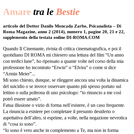
Amare
tra le
Bestie
articolo del Dottor Danilo Moncada Zarbo, Psicanalista – Di
Roma Magazine, anno 2 (2014), numero 1, pagine 20, 21 e 22,
supplemento della testata online DI-ROMA.COM
Quando Il Cinemante, rivista di critica cinematografica, e poi il
quotidiano DI ROMA mi chiesero una lettura del film “Un anno
con tredici lune”, ho ripensato a quante volte nel corso della mia
professione ho incontrato “Erwin” o “Elvira” o come si dice
“Armin Meier”...
Mi sono chiesto, dunque, se rileggere ancora una volta la dinamica
del suicidio o se invece osservare quanto più spesso portato sul
lettino o sulla poltrona di uno psicologo: “io rinuncio a me così
potrò essere amato”.
Fatua illusione o vizio di forma nell’esistere, è un caso frequente.
La rinuncia a esistere per completare il presunto desiderio o
aspettativa dell’altro, si esprime, a volte, nella negazione nevrotica
di “cosa io sono”.
“Io sono è vero anche in complemento a Te, ma non in forma