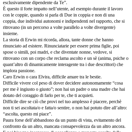
esclusivamente dipendente da Te”.
È questo il forte impatto nell’utente, ad esempio durante il lavoro
con le coppie, quando si parla di Due in coppia e non di una
coppia, due individui autonomi e indipendenti nel rapporto, che si
ritrovano (in un percorso a volte parallelo a volte divergente)
insieme.
La storia di Erwin mi ricorda, allora, tante donne che hanno
rinunciato ad esistere. Rinunciatarie per essere prima figlie, poi
spose o simili, poi madri, e che diventate nonne, vedove, si
ritrovano con un corpo che reclama ascolto e un sè (anima, psiche o
quant’altro di dinamicamente interagente tra i due descrittori) che
implora passione.
Caro Erwin o cara Elvira, difficile amare tra le bestie.
Difficile vivere col peso di dover decidere autonomamente “cosa
per me è ingiusto o giusto”; non hai un padre o una madre che hai
dotato del coraggio di farlo per te, che ti acquieti.
Difficile dire se ciò che provi nel tuo amplesso è piacere, perchè
non ti sei ascoltata/o e fatta/o sentire, o non hai potuto dire all’altro:
“ascolta, questo mi piace”.
Paura forse dell’abbandono da un punto di vista, evitamento del
confronto da un altro, mancata consapevolezza da un altro ancora.