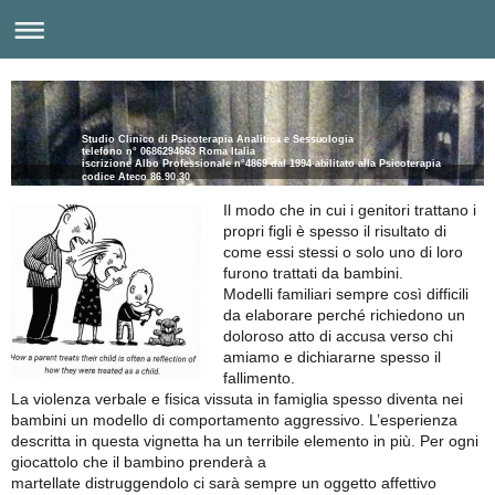
Studio Clinico di Psicoterapia Analitica e Sessuologia
telefono n° 0686294663 Roma Italia
iscrizione Albo Professionale n°4869 dal 1994 abilitato alla Psicoterapia
codice Ateco 86.90.30
Il modo che in cui i genitori trattano i
propri figli è spesso il risultato di
come essi stessi o solo uno di loro
furono trattati da bambini.
Modelli familiari sempre così difficili
da elaborare perché richiedono un
doloroso atto di accusa verso chi
amiamo e dichiararne spesso il
fallimento.
La violenza verbale e fisica vissuta in famiglia spesso diventa nei
bambini un modello di comportamento a
ggressivo. L’esperienza
descritta in questa vignetta ha un terribile elemento in più. Per ogni
giocattolo che il bambino prenderà a
martellate distruggendolo ci sarà sempre un oggetto affettivo