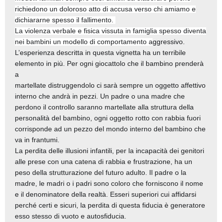
richiedono un doloroso atto di accusa verso chi amiamo e
dichiararne spesso il fallimento.
La violenza verbale e fisica vissuta in famiglia spesso diventa
nei bambini un modello di comportamento a
ggressivo.
L’esperienza descritta in questa vignetta ha un terribile
elemento in più. Per ogni giocattolo che il bambino prenderà
a
martellate distruggendolo ci sarà sempre un oggetto affettivo
interno che andrà in pezzi. Un padre o una madre che
perdono il controllo saranno martellate alla struttura della
personalità del bambino, ogni oggetto rotto con rabbia fuori
corrisponde ad un pezzo del mondo interno del bambino che
va in frantumi.
La perdita delle illusioni infantili, per la incapacità dei genitori
alle prese con una catena di rabbia e frustrazione, ha un
peso della strutturazione del futuro adulto. Il padre o la
madre, le madri o i padri sono coloro che forniscono il nome
e il denominatore della realtà. Esseri superiori cui affidarsi
perché certi e sicuri, la perdita di questa fiducia è generatore
esso stesso di vuoto e autosfiducia.