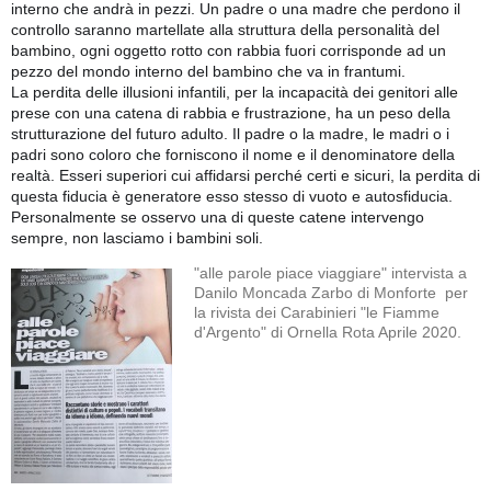
interno che andrà in pezzi. Un padre o una madre che perdono il
controllo saranno martellate alla struttura della personalità del
bambino, ogni oggetto rotto con rabbia fuori corrisponde ad un
pezzo del mondo interno del bambino che va in frantumi.
La perdita delle illusioni infantili, per la incapacità dei genitori alle
prese con una catena di rabbia e frustrazione, ha un peso della
strutturazione del futuro adulto. Il padre o la madre, le madri o i
padri sono coloro che forniscono il nome e il denominatore della
realtà. Esseri superiori cui affidarsi perché certi e sicuri, la perdita di
questa fiducia è generatore esso stesso di vuoto e autosfiducia.
Personalmente se osservo una di queste catene intervengo
sempre, non lasciamo i bambini soli.
"alle parole piace viaggiare" intervista a
Danilo Moncada Zarbo di Monforte per
la rivista dei Carabinieri "le Fiamme
d'Argento" di Ornella Rota Aprile 2020.